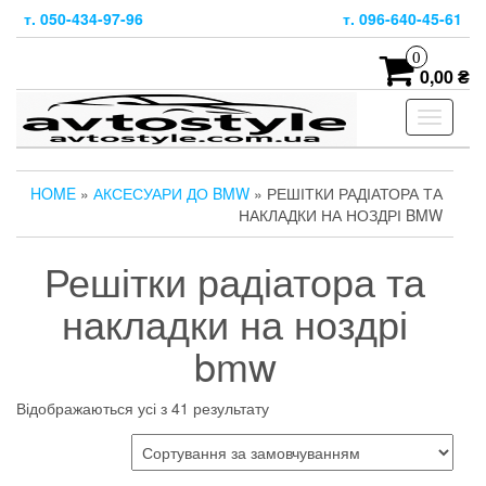
Skip
т. 050-434-97-96
т. 096-640-45-61
to
the
0
content
0,00 ₴
Toggle
navigati
HOME
»
АКСЕСУАРИ ДО BMW
» РЕШІТКИ РАДІАТОРА ТА
НАКЛАДКИ НА НОЗДРІ BMW
Решітки радіатора та
накладки на ноздрі
bmw
Відображаються усі з 41 результату