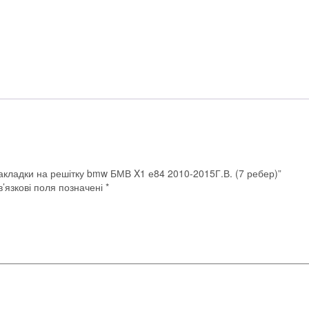
2010-
2015Г.В.
(7
ребер)
кількість
накладки на решітку bmw БМВ X1 е84 2010-2015Г.В. (7 ребер)”
’язкові поля позначені
*