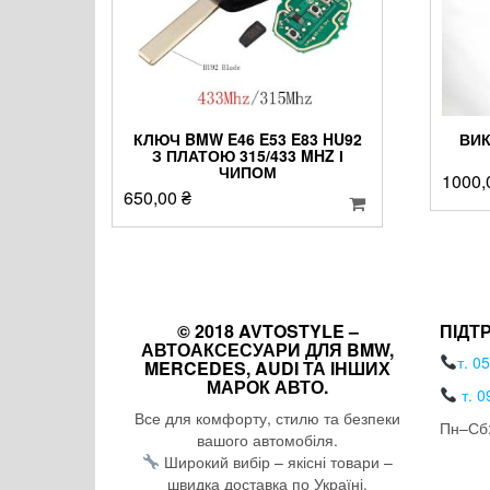
КЛЮЧ BMW E46 E53 E83 HU92
ВИК
З ПЛАТОЮ 315/433 MHZ І
ЧИПОМ
1000
650,00
₴
© 2018 AVTOSTYLE –
ПІДТ
АВТОАКСЕСУАРИ ДЛЯ BMW,
т. 0
MERCEDES, AUDI ТА ІНШИХ
МАРОК АВТО.
т. 0
Все для комфорту, стилю та безпеки
Пн–Сб:
вашого автомобіля.
Широкий вибір – якісні товари –
швидка доставка по Україні.