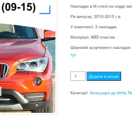
Накладки в М-стилі на ніздрі а
Рік випуску: 2010-2015 г.в.
У комплекті: 3 накладки.
Матеріал: ABS пластик
Широкий асортимент накладок н
тут
Пластикові
Додати в кошик
накладки
на
Категорії:
Аксесуари до bmw
,
Ре
решітку
bmw
БМВ
X1
е84