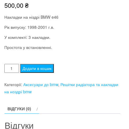
500,00
₴
Накладки на ніздрі BMW e46
Рік випуску: 1998-2001 г.в.
У комплекті: 3 накладки.
Простота у встановленні.
Пластикові
Додати в кошик
накладки
на
Категорії:
Аксесуари до bmw
,
Решітки радіатора та накладки
ніздрі
на ноздрі bmw
bmw
бмв
ВІДГУКИ (0)
e46
(1998-
Відгуки
2001)