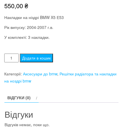
550,00
₴
Накладки на ніздрі BMW X5 Е53
Рік випуску: 2004-2007 г.в.
У комплекті: 3 накладки.
Пластикові
Додати в кошик
накладки
на
Категорії:
Аксесуари до bmw
,
Решітки радіатора та накладки
решітку
на ноздрі bmw
bmw
БМВ
ВІДГУКИ (0)
X5
Е53
Відгуки
(2004-
2007)
Відгуків немає, поки що.