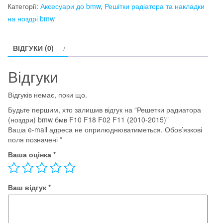
(ноздри)
Категорії:
Аксесуари до bmw
,
Решітки радіатора та накладки
bmw
на ноздрі bmw
бмв
F10
ВІДГУКИ (0)
F18
F02
Відгуки
F11
(2010-
Відгуків немає, поки що.
2015)
Будьте першим, хто залишив відгук на “Решетки радиатора
кількість
(ноздри) bmw бмв F10 F18 F02 F11 (2010-2015)”
Ваша e-mail адреса не оприлюднюватиметься.
Обов’язкові
поля позначені
*
Ваша оцінка
*
Ваш відгук
*