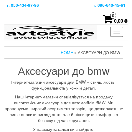
Skip
т. 050-434-97-96
т. 096-640-45-61
to
the
0
content
0,00 ₴
Toggle
navigati
HOME
» АКСЕСУАРИ ДО BMW
Аксесуари до bmw
Інтернет-магазин аксесуарів для BMW – стиль, якість і
функціональність у кожній деталі.
Наш інтернет-магазин спеціалізується на продажу
високоякісних аксесуарів для автомобілів BMW. Ми
пропонуємо широкий асортимент товарів, що дозволяють не
лише оновити вигляд авто, але й підвищити комфорт та
безпеку під час керування.
У нашому каталозі ви знайдете: