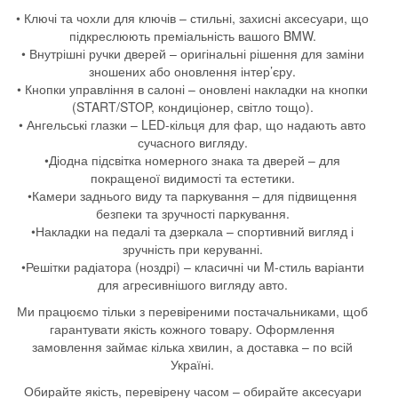
• Ключі та чохли для ключів – стильні, захисні аксесуари, що
підкреслюють преміальність вашого BMW.
• Внутрішні ручки дверей – оригінальні рішення для заміни
зношених або оновлення інтер’єру.
• Кнопки управління в салоні – оновлені накладки на кнопки
(START/STOP, кондиціонер, світло тощо).
• Ангельські глазки – LED-кільця для фар, що надають авто
сучасного вигляду.
•Діодна підсвітка номерного знака та дверей – для
покращеної видимості та естетики.
•Камери заднього виду та паркування – для підвищення
безпеки та зручності паркування.
•Накладки на педалі та дзеркала – спортивний вигляд і
зручність при керуванні.
•Решітки радіатора (ноздрі) – класичні чи M-стиль варіанти
для агресивнішого вигляду авто.
Ми працюємо тільки з перевіреними постачальниками, щоб
гарантувати якість кожного товару. Оформлення
замовлення займає кілька хвилин, а доставка – по всій
Україні.
Обирайте якість, перевірену часом – обирайте аксесуари