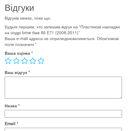
Відгуки
(2008-
2011)
Відгуків немає, поки що.
кількість
Будьте першим, хто залишив відгук на “Пластикові накладки
на ніздрі bmw бмв X6 E71 (2008-2011)”
Ваша e-mail адреса не оприлюднюватиметься.
Обов’язкові
поля позначені
*
Ваша оцінка
*
Ваш відгук
*
Назва
*
Email
*