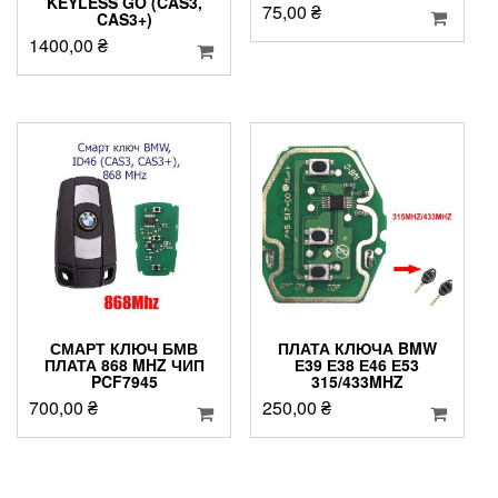
KEYLESS GO (CAS3,
75,00
₴
CAS3+)
1400,00
₴
СМАРТ КЛЮЧ БМВ
ПЛАТА КЛЮЧА BMW
ПЛАТА 868 MHZ ЧИП
Е39 Е38 Е46 Е53
PCF7945
315/433MHZ
700,00
₴
250,00
₴