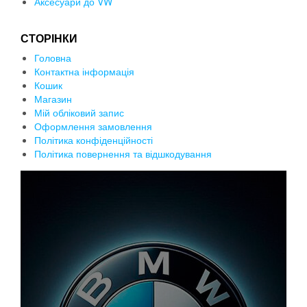
Аксесуари до VW
СТОРІНКИ
Головна
Контактна інформація
Кошик
Магазин
Мій обліковий запис
Оформлення замовлення
Політика конфіденційності
Політика повернення та відшкодування