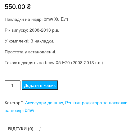
550,00
₴
Накладки на ніздрі bmw X6 E71
Рік випуску: 2008-2013 р.в.
У комплекті: 3 накладки.
Простота у встановленні.
Також підходять на bmw X5 E70 (2008-2013 г.в.)
Пластикові
Додати в кошик
накладки
на
Категорії:
Аксесуари до bmw
,
Решітки радіатора та накладки
ніздрі
на ноздрі bmw
bmw
бмв
ВІДГУКИ (0)
X6
E71