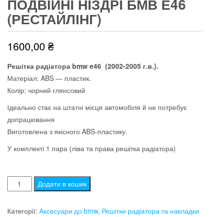
ПОДВІЙНІ НІЗДРІ БМВ Е46
(РЕСТАЙЛІНГ)
1600,00
₴
Решітка радіатора bmw e46 (2002-2005 г.в.).
Матеріал: ABS — пластик.
Колір: чорний глянсовий
Ідеально стає на штатні місця автомобіля й не потребує
допрацювання
Виготовлена з якісного ABS-пластику.
У комплекті 1 пара (ліва та права решітка радіатора)
Подвійні
Додати в кошик
ніздрі
бмв
Категорії:
Аксесуари до bmw
,
Решітки радіатора та накладки