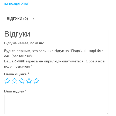
е46
на ноздрі bmw
(рестайлінг)
кількість
ВІДГУКИ (0)
Відгуки
Відгуків немає, поки що.
Будьте першим, хто залишив відгук на “Подвійні ніздрі бмв
е46 (рестайлінг)”
Ваша e-mail адреса не оприлюднюватиметься.
Обов’язкові
поля позначені
*
Ваша оцінка
*
Ваш відгук
*