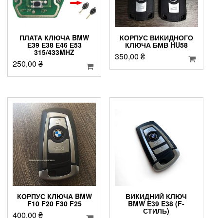
ПЛАТА КЛЮЧА BMW
КОРПУС ВИКИДНОГО
Е39 Е38 Е46 Е53
КЛЮЧА БМВ HU58
315/433MHZ
350,00
₴
250,00
₴
КОРПУС КЛЮЧА BMW
ВИКИДНИЙ КЛЮЧ
F10 F20 F30 F25
BMW E39 E38 (F-
СТИЛЬ)
400,00
₴