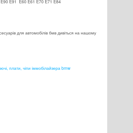
w E90 E91 E60 E61 E70 E71 E84
сесуарів для автомобілів бмв дивіться на нашому
ючі, плати, чіпи іммобілайзера bmw