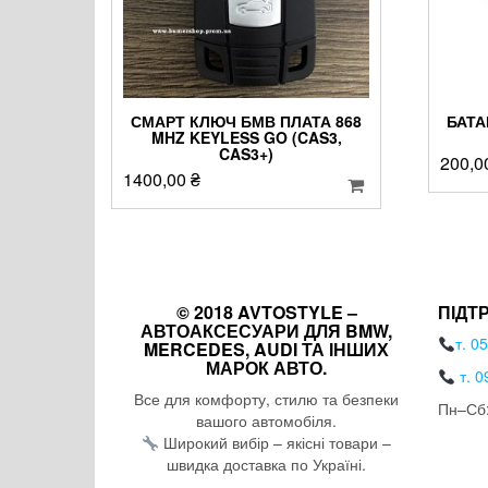
СМАРТ КЛЮЧ БМВ ПЛАТА 868
БАТА
MHZ KEYLESS GO (CAS3,
CAS3+)
200,0
1400,00
₴
© 2018 AVTOSTYLE –
ПІДТ
АВТОАКСЕСУАРИ ДЛЯ BMW,
т. 0
MERCEDES, AUDI ТА ІНШИХ
МАРОК АВТО.
т. 0
Все для комфорту, стилю та безпеки
Пн–Сб:
вашого автомобіля.
Широкий вибір – якісні товари –
швидка доставка по Україні.