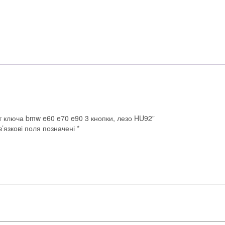
т ключа bmw e60 e70 e90 3 кнопки, лезо HU92”
’язкові поля позначені
*