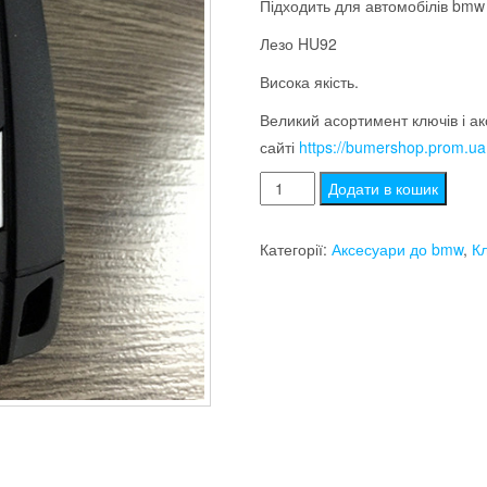
Підходить для автомобілів bm
Лезо HU92
Висока якість.
Великий асортимент ключів і ак
сайті
https://bumershop.prom.ua
Корпус
Додати в кошик
смарт
ключа
Категорії:
Аксесуари до bmw
,
Кл
bmw
e60
e70
e90
3
кнопки,
лезо
HU92
кількість