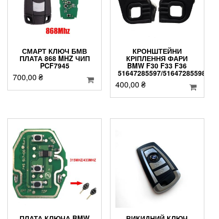
СМАРТ КЛЮЧ БМВ
КРОНШТЕЙНИ
ПЛАТА 868 MHZ ЧИП
КРІПЛЕННЯ ФАРИ
PCF7945
BMW F30 F33 F36
51647285597/51647285598
700,00
₴
400,00
₴
ПЛАТА КЛЮЧА BMW
ВИКИДНИЙ КЛЮЧ