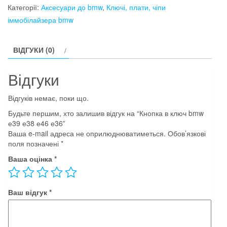
ключ
Категорії:
Аксесуари до bmw
,
Ключі, плати, чіпи
bmw
іммобілайзера bmw
е39
е38
ВІДГУКИ (0)
е46
е36
Відгуки
кількість
Відгуків немає, поки що.
Будьте першим, хто залишив відгук на “Кнопка в ключ bmw
е39 е38 е46 е36”
Ваша e-mail адреса не оприлюднюватиметься.
Обов’язкові
поля позначені
*
Ваша оцінка
*
Ваш відгук
*