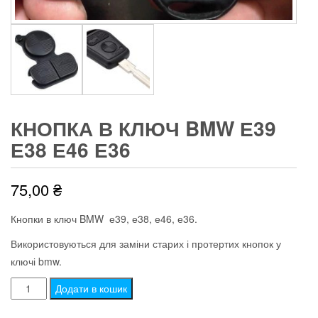
КНОПКА В КЛЮЧ BMW Е39
Е38 Е46 Е36
75,00
₴
Кнопки в ключ BMW е39, е38, е46, е36.
Використовуються для заміни старих і протертих кнопок у
ключі bmw.
Кнопка
Додати в кошик
в