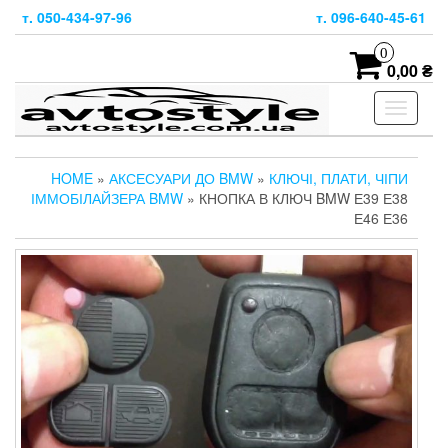
Skip
т. 050-434-97-96
т. 096-640-45-61
to
the
0
content
0,00 ₴
Toggle
navigati
HOME
»
АКСЕСУАРИ ДО BMW
»
КЛЮЧІ, ПЛАТИ, ЧІПИ
ІММОБІЛАЙЗЕРА BMW
» КНОПКА В КЛЮЧ BMW Е39 Е38
Е46 Е36