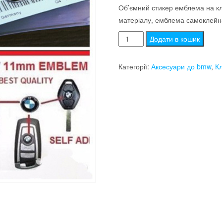
Об’ємний стикер емблема на кл
матеріалу, емблема самоклейн
Емблема
Додати в кошик
для
ключів
Категорії:
Аксесуари до bmw
,
Кл
бмв
(11
мм)
кількість