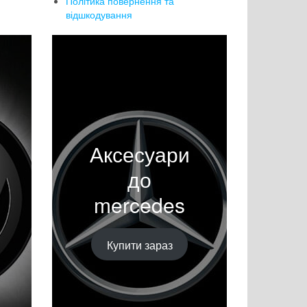
Політика повернення та
відшкодування
Аксесуари
до
mercedes
Купити зараз