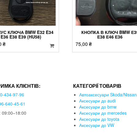
УС КЛЮЧА BMW E32 E34
КНОПКА В КЛЮЧ BMW Е3
E36 E38 E39 (HU58)
Е38 Е46 Е36
0
₴
75,00
₴
РИМКА КЛІЄНТІВ:
КАТЕГОРІЇ ТОВАРІВ
50-434-97-96
Автоаксесуари Skoda/Nissan/
Аксесуари до audi
96-640-45-61
Аксесуари до bmw
 09:00–18:00
Аксесуари до mercedes
Аксесуари до toyota
Аксесуари до VW