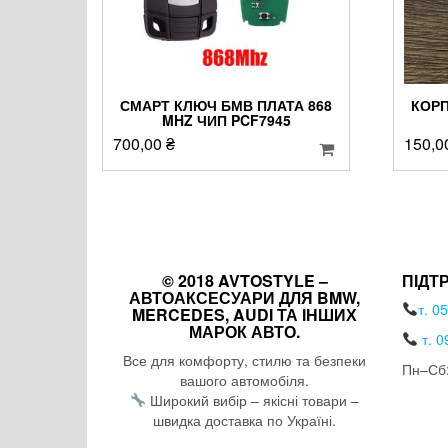
СМАРТ КЛЮЧ БМВ ПЛАТА 868
КОРП
MHZ ЧИП PCF7945
700,00
₴
150,0
© 2018 AVTOSTYLE –
ПІДТ
АВТОАКСЕСУАРИ ДЛЯ BMW,
т. 0
MERCEDES, AUDI ТА ІНШИХ
МАРОК АВТО.
т. 0
Все для комфорту, стилю та безпеки
Пн–Сб:
вашого автомобіля.
Широкий вибір – якісні товари –
швидка доставка по Україні.