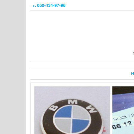
Skip
т. 050-434-97-96
to
the
content