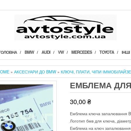
ГОЛОВНА
BMW
AUDI
VW
MERCEDES
TOYOTA
ІНШІ
HOME
»
АКСЕСУАРИ ДО BMW
»
КЛЮЧІ, ПЛАТИ, ЧІПИ ІММОБІЛАЙЗ
ЕМБЛЕМА ДЛЯ 
30,00
₴
Емблема ключа запалювання 
Логотип бмв для ключа, діамет
Емблема на ключ запалювання