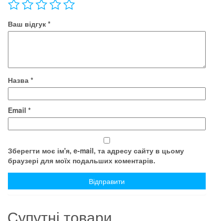
F30
кількість
Ваш відгук
*
Назва
*
Email
*
Зберегти моє ім'я, e-mail, та адресу сайту в цьому
браузері для моїх подальших коментарів.
Супутні товари