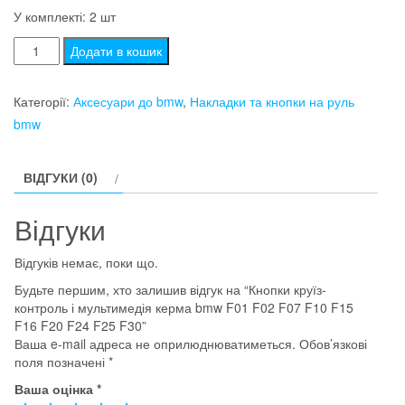
У комплекті: 2 шт
Кнопки
Додати в кошик
круїз-
контроль
Категорії:
Аксесуари до bmw
,
Накладки та кнопки на руль
і
bmw
мультимедія
керма
ВІДГУКИ (0)
bmw
F01
Відгуки
F02
F07
Відгуків немає, поки що.
F10
Будьте першим, хто залишив відгук на “Кнопки круїз-
F15
контроль і мультимедія керма bmw F01 F02 F07 F10 F15
F16
F16 F20 F24 F25 F30”
F20
Ваша e-mail адреса не оприлюднюватиметься.
Обов’язкові
поля позначені
*
F24
F25
Ваша оцінка
*