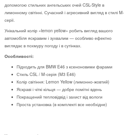
допомогою стильних ангельських очей CSL-Style в
лимонному світінні. Сучасний і агресивний вигляд в стилі M-
серії.
Унікальний колір «lemon yellow» робить вигляд вашого
автомобіля яскравим і зухвалим — особливо ефектно
виглядає в похмуру погоду і в сутінках.
Особливості:
Підходить для BMW E46 з ксеноновими фарами
Стиль CSL / M-серія (M3 E46)
Колір світіння: Lemon Yellow (лимонно-жовтий)
Яскраві і чіткі кільця — добре помітні вдень
Покращений тепловідвід і захист від вологи
Проста установка (в комплекті все необхідне)