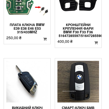
ПЛАТА КЛЮЧА BMW
КРОНШТЕЙНИ
Е39 Е38 Е46 Е53
КРІПЛЕННЯ ФАРИ
315/433MHZ
BMW F30 F33 F36
51647285597/51647285598
250,00
₴
400,00
₴
ВИКИДНИЙ КЛЮЧ
СМАРТ-КЛЮЧ БМВ