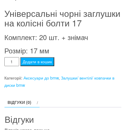
Універсальні чорні заглушки
на колісні болти 17
Комплект: 20 шт. + знімач
Розмір: 17 мм
Заглушки
Додати в кошик
на
колісні
Категорії:
Аксесуари до bmw
,
Залушки/ вентілі/ ковпачки в
болти
диски bmw
17
мм
ВІДГУКИ (0)
чорні
кількість
Відгуки
Відгуків немає, поки що.