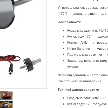
Універсальна камера заднього 
(170°) — ідеальне рішення для
Особливості:
Роздільна здатність HD 1
Кут огляду 170° — макси
Режими AHD — універсаль
Нічне бачення — чудова в
Паркувальна розмітка — 
Захист від вологи та пил
умовах.
Легке під'єднання й настроюван
самостійного встановлення.
Технічні характеристики:
Роздільна здатність: 192
Кут огляду: 170 градусов