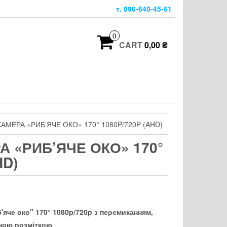
т. 096-640-45-61
0
CART
0,00 ₴
КАМЕРА «РИБ’ЯЧЕ ОКО» 170° 1080P/720P (AHD)
А «РИБ’ЯЧЕ ОКО» 170°
HD)
'яче око" 170° 1080p/720p з перемиканням,
ьною розміткою