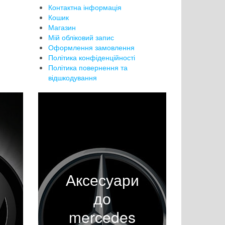
Контактна інформація
Кошик
Магазин
Мій обліковий запис
Оформлення замовлення
Політика конфіденційності
Політика повернення та
відшкодування
Аксесуари
до
mercedes