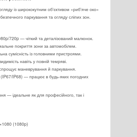
огляду із ширококутним об'єктивом «риб'яче око»
 безпечного паркування та огляду сліпих зон.
080p/720p — чіткий та деталізований малюнок.
мальне покриття зони за автомобілем.
на сумісність із головними пристроями.
идимість навіть у повній темряві.
спрощує маневрування й паркування.
у (IP67/IP68) — працює в будь-яких погодних
ня — ідеальне як для професійного, так і
0×1080 (1080p)