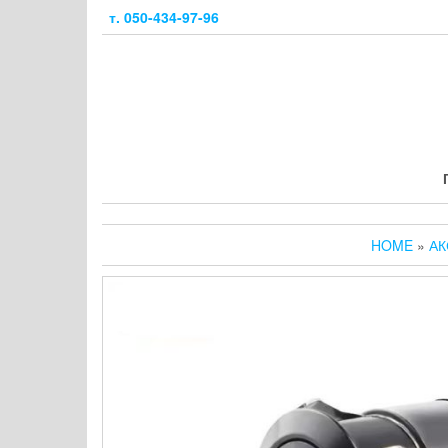
Skip
т. 050-434-97-96
to
the
content
HOME
»
АК