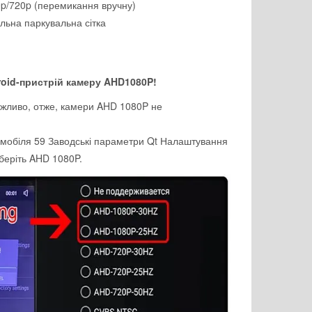
p/720p (перемикання вручну)
льна паркувальна сітка
roid-пристрій камеру AHD1080P!
жливо, отже, камери AHD 1080P не
омобіля 59 Заводські параметри Qt Налаштування
иберіть AHD 1080P.