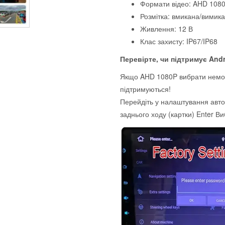
Формати відео: AHD 1080
Розмітка: вмикана/вимика
Живлення: 12 В
Клас захисту: IP67/IP68
Перевірте, чи підтримує And
Якщо AHD 1080P вибрати немо
підтримуються!
Перейдіть у налаштування авт
заднього ходу (картки) Enter В