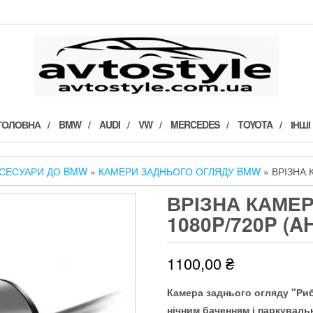
ГОЛОВНА
BMW
AUDI
VW
MERCEDES
TOYOTA
ІНШІ
СЕСУАРИ ДО BMW
»
КАМЕРИ ЗАДНЬОГО ОГЛЯДУ BMW
» ВРІЗНА 
ВРІЗНА КАМЕР
1080P/720P (A
1100,00
₴
Камера заднього огляду "Риб
нічним баченням і паркувал