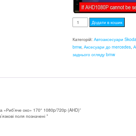
Врізна
Додати в кошик
камера
«Риб'яче
Категорій:
Автоаксесуари Skoda
око»
bmw
,
Аксесуари до mercedes
,
А
170°
заднього огляду bmw
1080p/720p
(AHD)
кількість
ра «Риб’яче око» 170° 1080p/720p (AHD)”
’язкові поля позначені
*