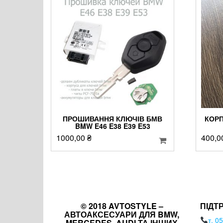
ПРОШИВАННЯ КЛЮЧІВ БМВ
КОРП
BMW E46 E38 E39 E53
1000,00
₴
400,0
© 2018 AVTOSTYLE –
ПІДТ
АВТОАКСЕСУАРИ ДЛЯ BMW,
т. 0
MERCEDES, AUDI ТА ІНШИХ