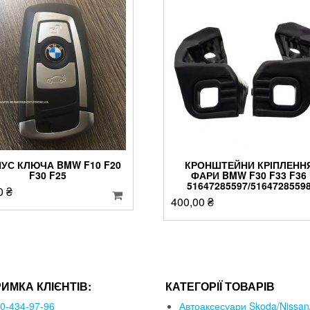
УС КЛЮЧА BMW F10 F20
КРОНШТЕЙНИ КРІПЛЕНН
F30 F25
ФАРИ BMW F30 F33 F36
51647285597/5164728559
0
₴
400,00
₴
РИМКА КЛІЄНТІВ:
КАТЕГОРІЇ ТОВАРІВ
50-434-97-96
Автоаксесуари Skoda/Nissan/