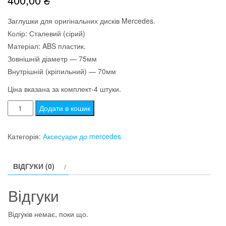
Заглушки для оригінальних дисків Mercedes.
Колір: Сталевий (сірий)
Матеріал: ABS пластик.
Зовнішній діаметр — 75мм
Внутрішній (кріпильний) — 70мм
Ціна вказана за комплект-4 штуки.
Ковпачки
Додати в кошик
/
заглушки
Категорія:
Аксесуари до mercedes
в
диски
ВІДГУКИ (0)
Mercedes
(75/70/16)
Відгуки
(сірі)
кількість
Відгуків немає, поки що.