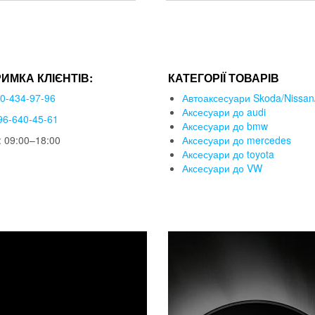
РИМКА КЛІЄНТІВ:
КАТЕГОРІЇ ТОВАРІВ
50-434-97-96
Автоаксесуари Skoda/Nissan/
Аксесуари до audi
96-640-45-61
Аксесуари до bmw
 09:00–18:00
Аксесуари до mercedes
Аксесуари до toyota
Аксесуари до VW