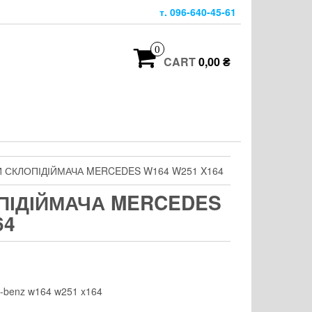
т. 096-640-45-61
0
CART
0,00 ₴
 СКЛОПІДІЙМАЧА MERCEDES W164 W251 X164
ПІДІЙМАЧА MERCEDES
64
s-benz w164 w251 x164