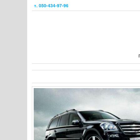
Skip
т. 050-434-97-96
to
the
content