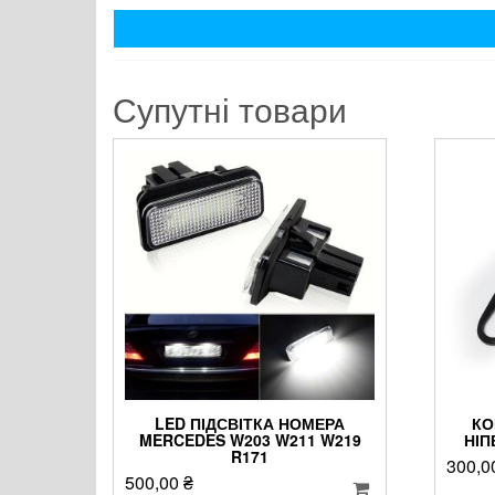
Супутні товари
LED ПІДСВІТКА НОМЕРА
КО
MERCEDES W203 W211 W219
НІП
R171
300,0
500,00
₴