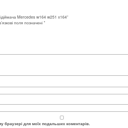
підіймача Mercedes w164 w251 x164”
’язкові поля позначені
*
ому браузері для моїх подальших коментарів.