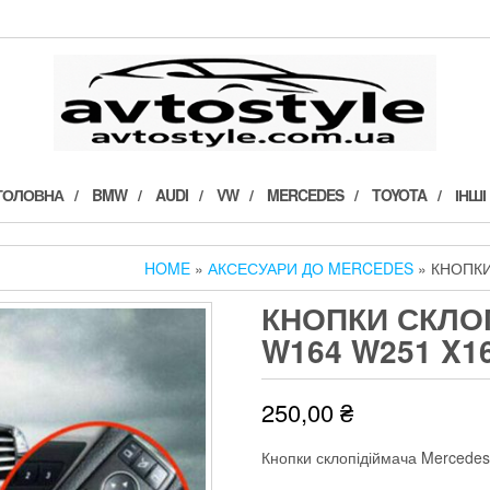
ГОЛОВНА
BMW
AUDI
VW
MERCEDES
TOYOTA
ІНШІ
HOME
»
АКСЕСУАРИ ДО MERCEDES
» КНОПКИ
КНОПКИ СКЛО
W164 W251 X1
250,00
₴
Кнопки склопідіймача Mercede