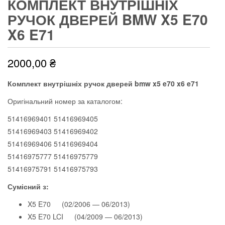
КОМПЛЕКТ ВНУТРІШНІХ
РУЧОК ДВЕРЕЙ BMW X5 E70
X6 E71
2000,00
₴
Комплект внутрішніх ручок дверей bmw x5 e70 x6 e71
Оригінальний номер за каталогом:
51416969401 51416969405
51416969403 51416969402
51416969406 51416969404
51416975777 51416975779
51416975791 51416975793
Сумісний з:
X5 E70 (02/2006 — 06/2013)
X5 E70 LCI (04/2009 — 06/2013)