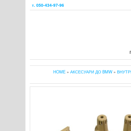
Skip
т. 050-434-97-96
to
the
content
HOME
»
АКСЕСУАРИ ДО BMW
»
ВНУТР