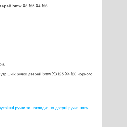
верей bmw X3 f25 X4 f26
ри.
нутрішніх ручок дверей bmw X3 f25 X4 f26 чорного
утрішні ручки та накладки на дверні ручки bmw