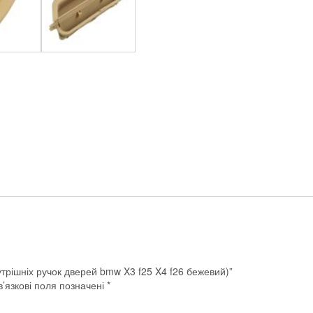
f25
X4
f26
бежевий)
кількість
утрішніх ручок дверей bmw X3 f25 X4 f26 бежевий)”
’язкові поля позначені
*