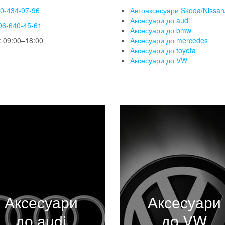
50-434-97-96
Автоаксесуари Skoda/Nissan/
Аксесуари до audi
96-640-45-61
Аксесуари до bmw
 09:00–18:00
Аксесуари до mercedes
Аксесуари до toyota
Аксесуари до VW
Аксесуари
Аксесуари
до audi
до VW