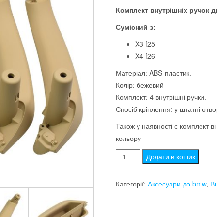
Комплект внутрішніх ручок д
Сумісний з:
X3 f25
X4 f26
Матеріал: ABS-пластик.
Колір: бежевий
Комплект: 4 внутрішні ручки.
Спосіб кріплення: у штатні отво
Також у наявності є комплект в
кольору
Комплект
Додати в кошик
внутрішніх
ручок
Категорії:
Аксесуари до bmw
,
Вн
дверей
bmw
X3