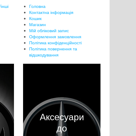
інші
Головна
Контактна інформація
Кошик
Магазин
Мій обліковий запис
Оформлення замовлення
Політика конфіденційності
Політика повернення та
відшкодування
Аксесуари
до