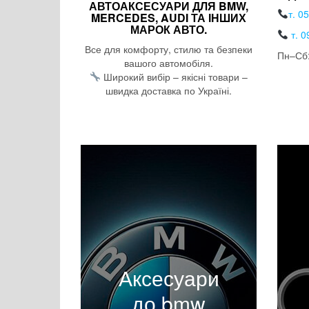
АВТОАКСЕСУАРИ ДЛЯ BMW,
т. 0
MERCEDES, AUDI ТА ІНШИХ
МАРОК АВТО.
т. 0
Все для комфорту, стилю та безпеки
Пн–Сб:
вашого автомобіля.
Широкий вибір – якісні товари –
швидка доставка по Україні.
Аксесуари
до bmw