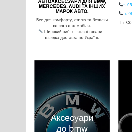
АВТОАКСЕСУАРИ ДЛЯ BMW,
т. 0
MERCEDES, AUDI ТА ІНШИХ
МАРОК АВТО.
т. 0
Все для комфорту, стилю та безпеки
Пн–Сб:
вашого автомобіля.
Широкий вибір – якісні товари –
швидка доставка по Україні.
Аксесуари
до bmw