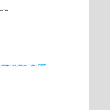
логом:
акладки на дверні ручки bmw