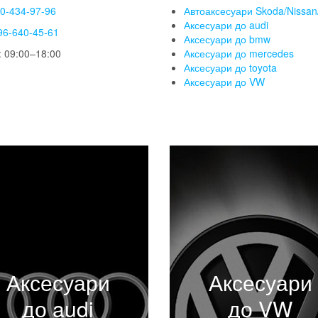
50-434-97-96
Автоаксесуари Skoda/Nissan/
Аксесуари до audi
96-640-45-61
Аксесуари до bmw
 09:00–18:00
Аксесуари до mercedes
Аксесуари до toyota
Аксесуари до VW
Аксесуари
Аксесуари
до audi
до VW