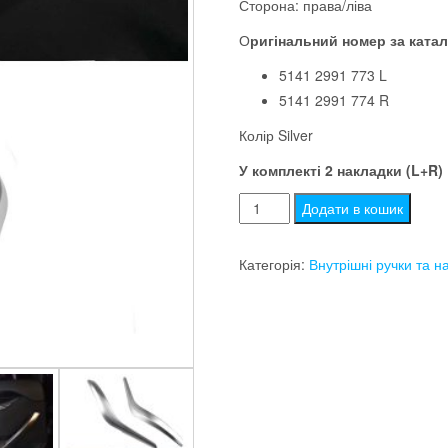
Сторона: права/ліва
О
ригінальний номер за ката
5141 2991 773 L
5141 2991 774 R
Колір Silver
У комплекті 2 накладки (L+R)
Комплект
Додати в кошик
внутрішніх
ручок
Категорія:
Внутрішні ручки та н
дверей
bmw
x1
e84
(Silver)
кількість