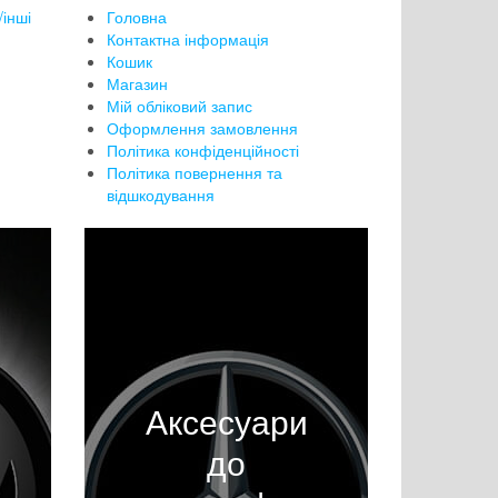
інші
Головна
Контактна інформація
Кошик
Магазин
Мій обліковий запис
Оформлення замовлення
Політика конфіденційності
Політика повернення та
відшкодування
Аксесуари
до