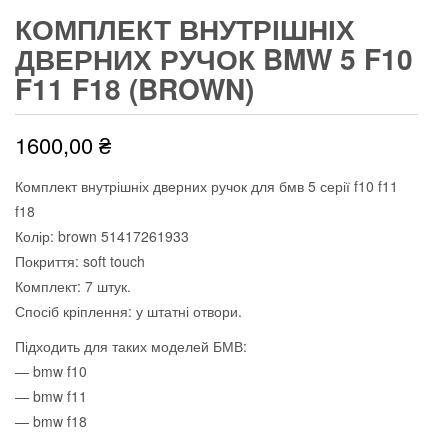
КОМПЛЕКТ ВНУТРІШНІХ
ДВЕРНИХ РУЧОК BMW 5 F10
F11 F18 (BROWN)
1600,00
₴
Комплект внутрішніх дверних ручок для бмв 5 серії f10 f11
f18
Колір: brown 51417261933
Покриття: soft touch
Комплект: 7 штук.
Спосіб кріплення: у штатні отвори.
Підходить для таких моделей БМВ:
— bmw f10
— bmw f11
— bmw f18