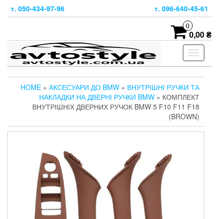
Skip
т. 050-434-97-96
т. 096-640-45-61
to
the
0
content
0,00 ₴
Toggle
navigati
HOME
»
АКСЕСУАРИ ДО BMW
»
ВНУТРІШНІ РУЧКИ ТА
НАКЛАДКИ НА ДВЕРНІ РУЧКИ BMW
» КОМПЛЕКТ
ВНУТРІШНІХ ДВЕРНИХ РУЧОК BMW 5 F10 F11 F18
(BROWN)