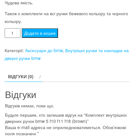
Чудова якість.
Також є комплекти на всі ручки бежевого кольору та чорного
кольору.
Комплект
Додати в кошик
внутрішніх
дверних
Категорії:
Аксесуари до bmw
,
Внутрішні ручки та накладки на
ручок
дверні ручки bmw
bmw
5
ВІДГУКИ (0)
f10
f11
Відгуки
f18
(brown)
Відгуків немає, поки що.
кількість
Будьте першим, хто залишив відгук на “Комплект внутрішніх
дверних ручок bmw 5 f10 f11 f18 (brown)”
Ваша e-mail адреса не оприлюднюватиметься.
Обов’язкові
поля позначені
*