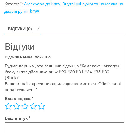
блоку
Категорії:
Аксесуари до bmw
,
Внутрішні ручки та накладки на
склопідйомника
дверні ручки bmw
bmw
F20
ВІДГУКИ (0)
F30
F31
Відгуки
F34
F35
Відгуків немає, поки що.
F36
Будьте першим, хто залишив відгук на “Комплект накладок
(Black)
блоку склопідйомника bmw F20 F30 F31 F34 F35 F36
кількість
(Black)”
Ваша e-mail адреса не оприлюднюватиметься.
Обов’язкові
поля позначені
*
Ваша оцінка
*
Ваш відгук
*