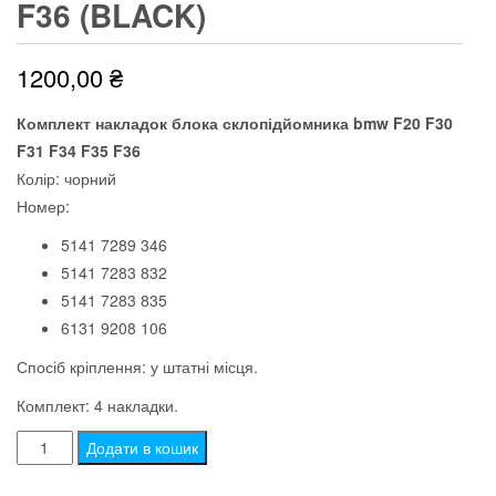
F36 (BLACK)
1200,00
₴
Комплект накладок блока склопідйомника bmw F20 F30
F31 F34 F35 F36
Колір: чорний
Номер:
5141 7289 346
5141 7283 832
5141 7283 835
6131 9208 106
Спосіб кріплення: у штатні місця.
Комплект: 4 накладки.
Комплект
Додати в кошик
накладок