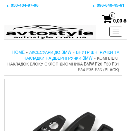
Skip
т. 050-434-97-96
т. 096-640-45-61
to
the
0
content
0,00 ₴
Toggle
navigati
HOME
»
АКСЕСУАРИ ДО BMW
»
ВНУТРІШНІ РУЧКИ ТА
НАКЛАДКИ НА ДВЕРНІ РУЧКИ BMW
» КОМПЛЕКТ
НАКЛАДОК БЛОКУ СКЛОПІДЙОМНИКА BMW F20 F30 F31
F34 F35 F36 (BLACK)