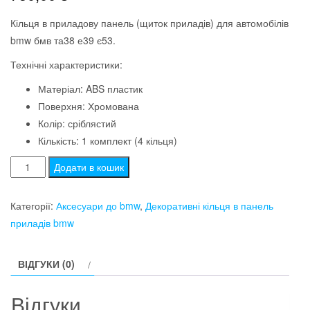
Кільця в приладову панель (щиток приладів) для автомобілів
bmw бмв та38 е39 є53.
Технічні характеристики:
Матеріал: ABS пластик
Поверхня: Хромована
Колір: сріблястий
Кількість: 1 комплект (4 кільця)
Кільця
Додати в кошик
в
приладову
Категорії:
Аксесуари до bmw
,
Декоративні кільця в панель
панель
приладів bmw
bmw
e38
ВІДГУКИ (0)
e39
e53
Відгуки
кількість