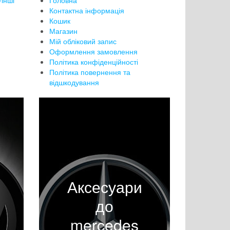
інші
Головна
Контактна інформація
Кошик
Магазин
Мій обліковий запис
Оформлення замовлення
Політика конфіденційності
Політика повернення та
відшкодування
Аксесуари
до
mercedes