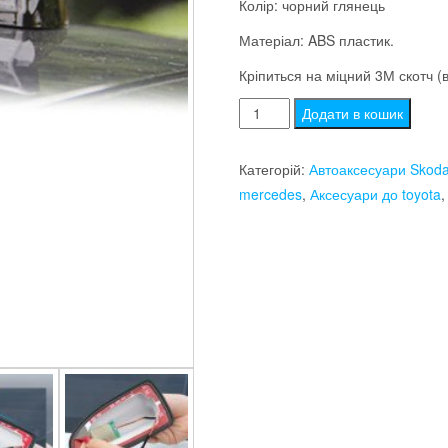
Колір: чорний глянець
Матеріал: ABS пластик.
Кріпиться на міцний 3М скотч (в
Автомобільна
Додати в кошик
FM
антена
Категорій:
Автоаксесуари Skoda
"Акулячий
mercedes
,
Аксесуари до toyota
плавник"
кількість