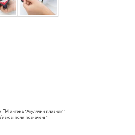
а FM антена “Акулячий плавник””
’язкові поля позначені
*