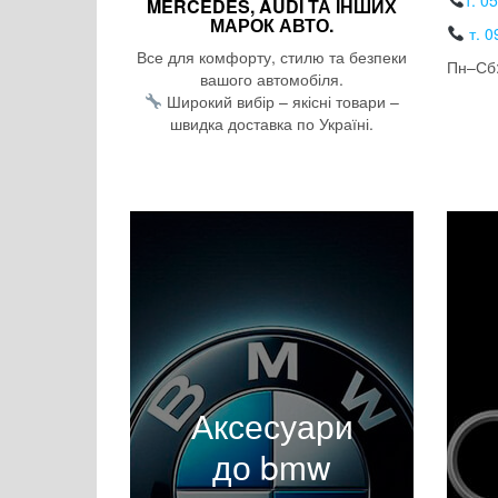
т. 0
MERCEDES, AUDI ТА ІНШИХ
МАРОК АВТО.
т. 0
Все для комфорту, стилю та безпеки
Пн–Сб:
вашого автомобіля.
Широкий вибір – якісні товари –
швидка доставка по Україні.
Аксесуари
до bmw