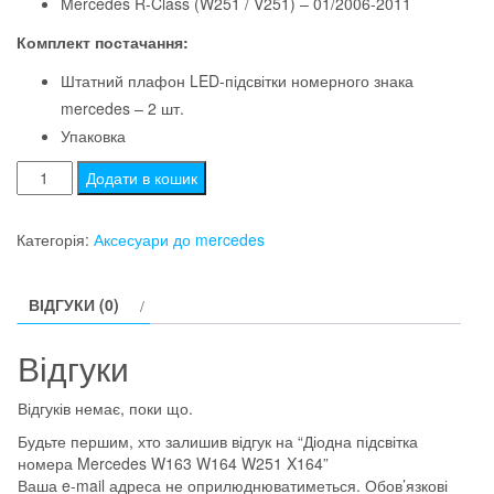
Mercedes R-Class (W251 / V251) – 01/2006-2011
Комплект постачання:
Штатний плафон LED-підсвітки номерного знака
mercedes – 2 шт.
Упаковка
Діодна
Додати в кошик
підсвітка
номера
Категорія:
Аксесуари до mercedes
Mercedes
W163
ВІДГУКИ (0)
W164
W251
Відгуки
X164
кількість
Відгуків немає, поки що.
Будьте першим, хто залишив відгук на “Діодна підсвітка
номера Mercedes W163 W164 W251 X164”
Ваша e-mail адреса не оприлюднюватиметься.
Обов’язкові