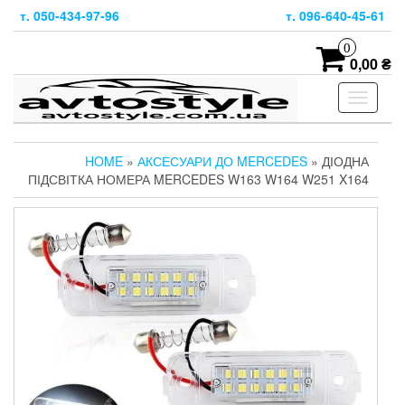
Skip
т. 050-434-97-96
т. 096-640-45-61
to
the
0
content
0,00 ₴
Toggle
navigati
HOME
»
АКСЕСУАРИ ДО MERCEDES
» ДІОДНА
ПІДСВІТКА НОМЕРА MERCEDES W163 W164 W251 X164