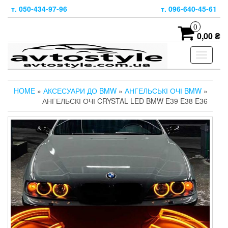
Skip
т. 050-434-97-96
т. 096-640-45-61
to
the
0
content
0,00 ₴
Toggle
navigati
HOME
»
АКСЕСУАРИ ДО BMW
»
АНГЕЛЬСЬКІ ОЧІ BMW
»
АНГЕЛЬСКІ ОЧІ CRYSTAL LED BMW E39 E38 E36