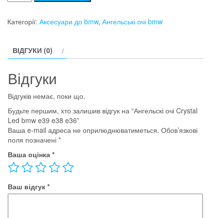
очі
Crystal
Категорії:
Аксесуари до bmw
,
Ангельські очі bmw
Led
bmw
ВІДГУКИ (0)
e39
e38
Відгуки
e36
кількість
Відгуків немає, поки що.
Будьте першим, хто залишив відгук на “Ангельскі очі Crystal
Led bmw e39 e38 e36”
Ваша e-mail адреса не оприлюднюватиметься.
Обов’язкові
поля позначені
*
Ваша оцінка
*
Ваш відгук
*