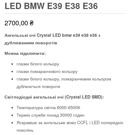
LED BMW E39 E38 E36
2700,00
₴
Ангельські очі Crystal LED bmw e39 e38 e36 з
дублюванням поворотів
Можна підключити:
глазки білого кольору
глазки помаранчового кольору
глазки білого кольору, помаранчевим кольором
дублюються повороти
Світлодіодні ангельські очі (Crystal LED SMD):
Температура світла 6000-6500К
Термін служби понад 30000 годин
Яскравіше за ангельське вічко CCFL і LED попередніх
поколінь