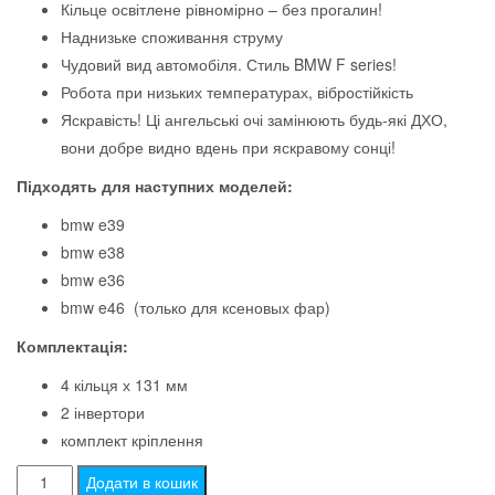
Кільце освітлене рівномірно – без прогалин!
Наднизьке споживання струму
Чудовий вид автомобіля. Стиль BMW F series!
Робота при низьких температурах, вібростійкість
Яскравість! Ці ангельські очі замінюють будь-які ДХО,
вони добре видно вдень при яскравому сонці!
Підходять для наступних моделей:
bmw e39
bmw e38
bmw e36
bmw e46 (только для ксеновых фар)
Комплектація:
4 кільця х 131 мм
2 інвертори
комплект кріплення
Ангельскі
Додати в кошик