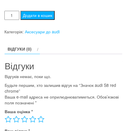
Значок
Додати в кошик
audi
S8
Категорія:
Аксесуари до audi
red
chrome
ВІДГУКИ (0)
кількість
Відгуки
Відгуків немає, поки що.
Будьте першим, хто залишив відгук на “Значок audi S8 red
chrome”
Ваша e-mail адреса не оприлюднюватиметься.
Обов’язкові
поля позначені
*
Ваша оцінка
*
Ваш відгук
*