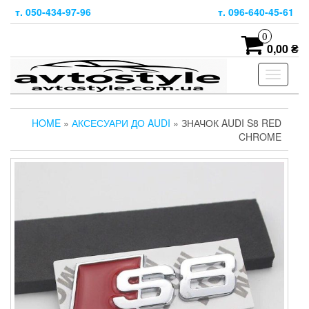
Skip
т. 050-434-97-96
т. 096-640-45-61
to
the
0
content
0,00 ₴
Toggle
navigati
HOME
»
АКСЕСУАРИ ДО AUDI
» ЗНАЧОК AUDI S8 RED
CHROME