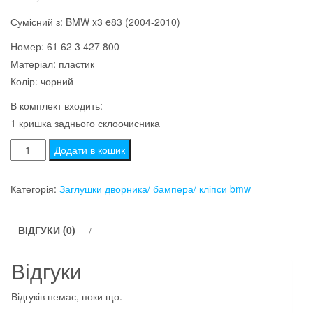
Сумісний з: BMW x3 e83 (2004-2010)
Номер: 61 62 3 427 800
Матеріал: пластик
Колір: чорний
В комплект входить:
1 кришка заднього склоочисника
Заглушка
Додати в кошик
заднього
двірника
Категорія:
Заглушки дворника/ бампера/ кліпси bmw
bmw
x3
ВІДГУКИ (0)
e83
кількість
Відгуки
Відгуків немає, поки що.