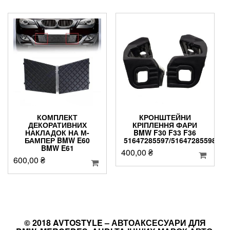
КОМПЛЕКТ
КРОНШТЕЙНИ
ДЕКОРАТИВНИХ
КРІПЛЕННЯ ФАРИ
НАКЛАДОК НА М-
BMW F30 F33 F36
БАМПЕР BMW E60
51647285597/51647285598
BMW E61
400,00
₴
600,00
₴
© 2018 AVTOSTYLE – АВТОАКСЕСУАРИ ДЛЯ