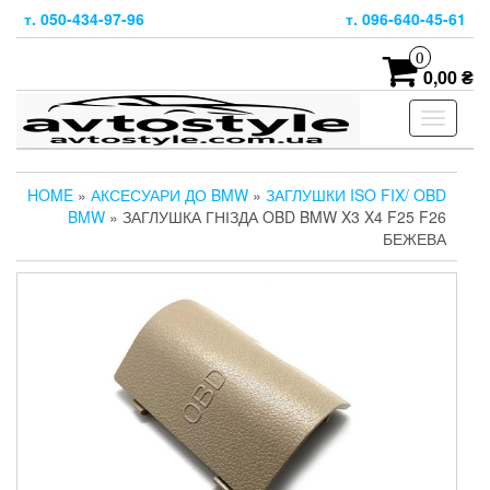
Skip
т. 050-434-97-96
т. 096-640-45-61
to
the
0
content
0,00 ₴
Toggle
navigati
HOME
»
АКСЕСУАРИ ДО BMW
»
ЗАГЛУШКИ ISO FIX/ OBD
BMW
» ЗАГЛУШКА ГНІЗДА OBD BMW X3 X4 F25 F26
БЕЖЕВА