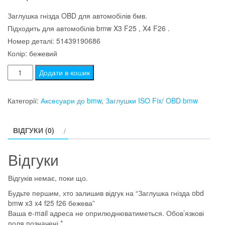
Заглушка гнізда OBD для автомобілів бмв.
Підходить для автомобілів bmw X3 F25 , X4 F26 .
Номер деталі: 51439190686
Колір: бежевий
Заглушка
Додати в кошик
гнізда
obd
Категорії:
Аксесуари до bmw
,
Заглушки ISO Fix/ OBD bmw
bmw
x3
ВІДГУКИ (0)
x4
f25
Відгуки
f26
бежева
Відгуків немає, поки що.
кількість
Будьте першим, хто залишив відгук на “Заглушка гнізда obd
bmw x3 x4 f25 f26 бежева”
Ваша e-mail адреса не оприлюднюватиметься.
Обов’язкові
поля позначені
*