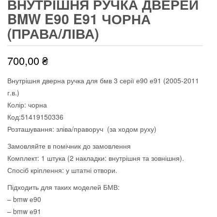
ВНУТРІШНЯ РУЧКА ДВЕРЕЙ
BMW E90 E91 ЧОРНА
(ПРАВА/ЛІВА)
700,00
₴
Внутрішня дверна ручка для бмв 3 серії е90 е91 (2005-2011
г.в.)
Колір: чорна
Код:51419150336
Розташування: зліва/праворуч (за ходом руху)
Замовляйте в помічник до замовлення
Комплект: 1 штука (2 накладки: внутрішня та зовнішня).
Спосіб кріплення: у штатні отвори.
Підходить для таких моделей БМВ:
– bmw е90
– bmw е91