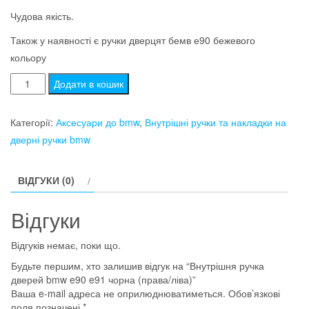
Чудова якість.
Також у наявності є ручки дверцят бемв е90 бежевого
кольору
Внутрішня
Додати в кошик
ручка
дверей
Категорії:
Аксесуари до bmw
,
Внутрішні ручки та накладки на
bmw
дверні ручки bmw
e90
e91
ВІДГУКИ (0)
чорна
(права/
Відгуки
ліва)
кількість
Відгуків немає, поки що.
Будьте першим, хто залишив відгук на “Внутрішня ручка
дверей bmw e90 e91 чорна (права/ліва)”
Ваша e-mail адреса не оприлюднюватиметься.
Обов’язкові
поля позначені
*