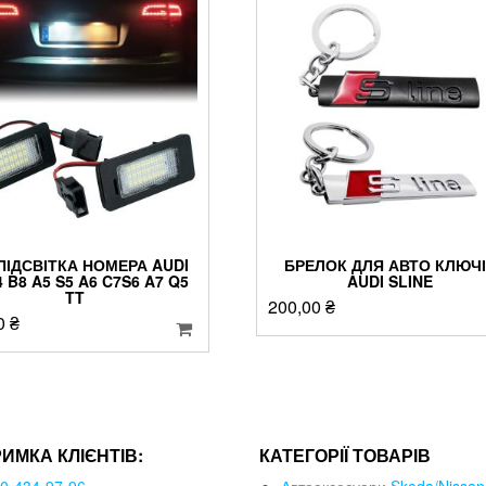
ПІДСВІТКА НОМЕРА AUDI
БРЕЛОК ДЛЯ АВТО КЛЮЧ
4 B8 A5 S5 A6 C7S6 A7 Q5
AUDI SLINE
TT
200,00
₴
0
₴
РИМКА КЛІЄНТІВ:
КАТЕГОРІЇ ТОВАРІВ