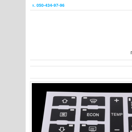
Skip
т. 050-434-97-96
to
the
content