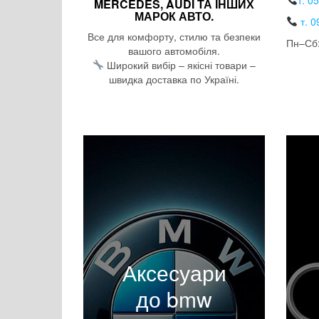
т. 0
MERCEDES, AUDI ТА ІНШИХ
МАРОК АВТО.
т. 0
Все для комфорту, стилю та безпеки
Пн–Сб:
вашого автомобіля.
Широкий вибір – якісні товари –
швидка доставка по Україні.
Аксесуари
до bmw