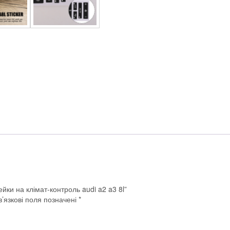
ейки на клімат-контроль audi a2 a3 8l”
’язкові поля позначені
*