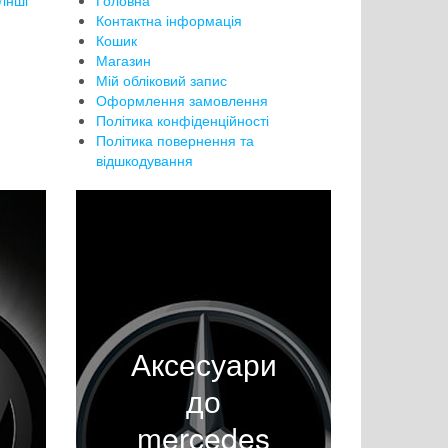
інші
Головна
Контактна інформація
Кошик
Магазин
Мій обліковий запис
Оформлення замовлення
Політика конфіденційності
Політика повернення та
відшкодування
Аксесуари
до
mercedes