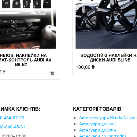
ІНІЛОВІ НАКЛЕЙКИ НА
ВОДОСТІЙКІ НАКЛЕЙКИ Н
МАТ-КОНТРОЛЬ AUDI A4
ДИСКИ AUDI SLINE
B6 B7
100,00
₴
0
₴
РИМКА КЛІЄНТІВ:
КАТЕГОРІЇ ТОВАРІВ
50-434-97-96
Автоаксесуари Skoda/Nissan/
Аксесуари до audi
96-640-45-61
Аксесуари до bmw
 09:00–18:00
Аксесуари до mercedes