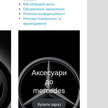
Мій обліковий запис
Оформлення замовлення
Політика конфіденційності
Політика повернення та
відшкодування
Аксесуари
до
mercedes
Купити зараз