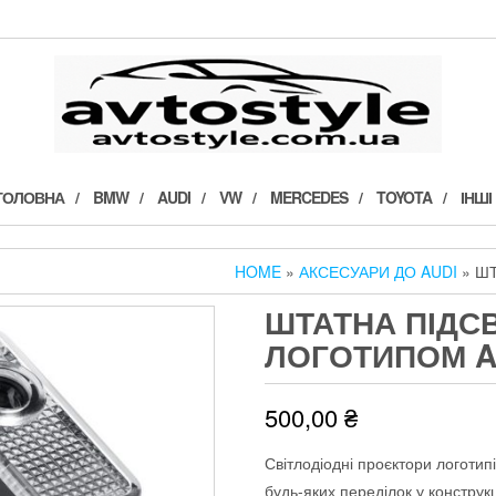
ГОЛОВНА
BMW
AUDI
VW
MERCEDES
TOYOTA
ІНШІ
HOME
»
АКСЕСУАРИ ДО AUDI
» ШТ
ШТАТНА ПІДСВ
ЛОГОТИПОМ A
500,00
₴
Світлодіодні проєктори логотип
будь-яких переділок у конструкц