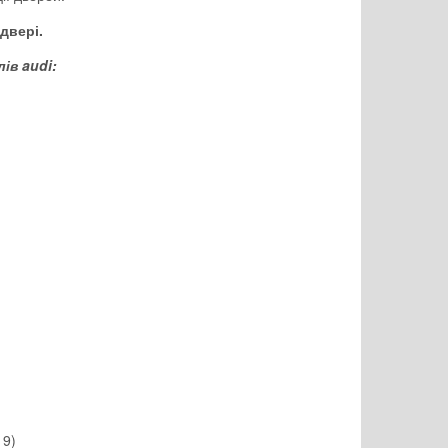
двері.
ів audi:
19)