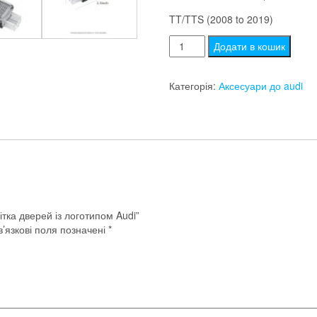
TT/TTS (2008 to 2019)
Штатна
Додати в кошик
підсвітка
дверей
Категорія:
Аксесуари до audi
із
логотипом
Audi
кількість
ітка дверей із логотипом Audi”
’язкові поля позначені
*