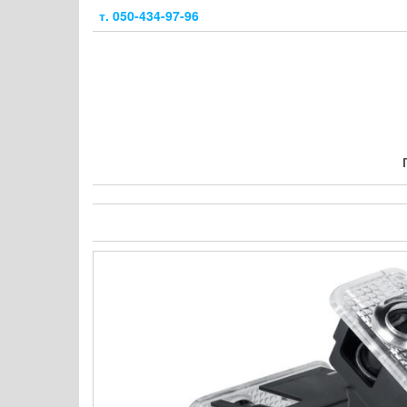
Skip
т. 050-434-97-96
to
the
content