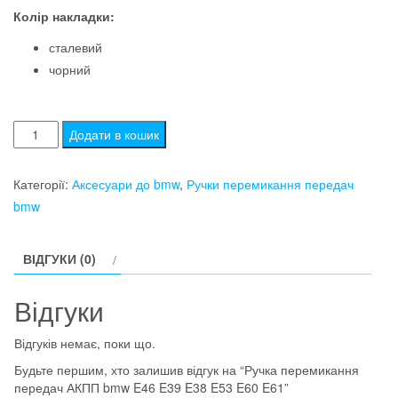
Колір накладки:
сталевий
чорний
Ручка
Додати в кошик
перемикання
передач
Категорії:
Аксесуари до bmw
,
Ручки перемикання передач
АКПП
bmw
bmw
E46
ВІДГУКИ (0)
E39
E38
Відгуки
E53
E60
Відгуків немає, поки що.
E61
Будьте першим, хто залишив відгук на “Ручка перемикання
кількість
передач АКПП bmw E46 E39 E38 E53 E60 E61”