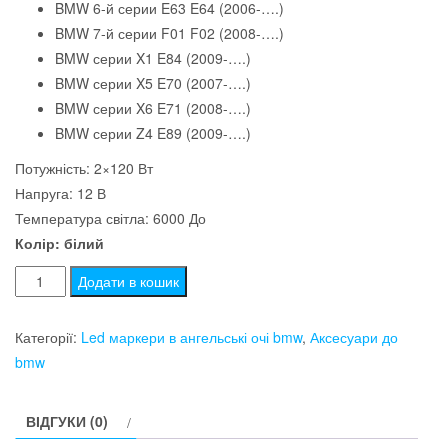
BMW 6-й серии E63 E64 (2006-….)
BMW 7-й серии F01 F02 (2008-….)
BMW серии X1 E84 (2009-….)
BMW серии X5 E70 (2007-….)
BMW серии X6 E71 (2008-….)
BMW серии Z4 E89 (2009-….)
Потужність: 2×120 Вт
Напруга: 12 В
Температура світла: 6000 До
Колір: білий
Led
Додати в кошик
маркер
для
Категорії:
Led маркери в ангельські очі bmw
,
Аксесуари до
бмв
bmw
bmw
E60
ВІДГУКИ (0)
E70