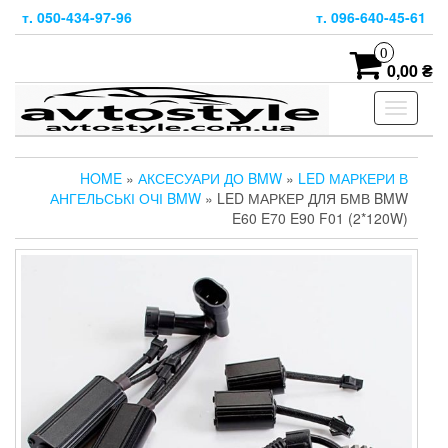
Skip
т. 050-434-97-96
т. 096-640-45-61
to
the
0
content
0,00 ₴
Toggle
navigati
HOME
»
АКСЕСУАРИ ДО BMW
»
LED МАРКЕРИ В
АНГЕЛЬСЬКІ ОЧІ BMW
» LED МАРКЕР ДЛЯ БМВ BMW
E60 E70 E90 F01 (2*120W)