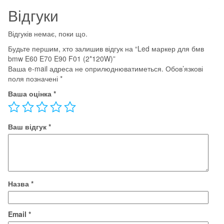
E90
Відгуки
F01
(2*120W)
Відгуків немає, поки що.
кількість
Будьте першим, хто залишив відгук на “Led маркер для бмв
bmw E60 E70 E90 F01 (2*120W)”
Ваша e-mail адреса не оприлюднюватиметься.
Обов’язкові
поля позначені
*
Ваша оцінка
*
Ваш відгук
*
Назва
*
Email
*