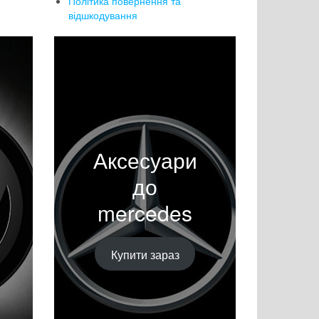
Політика повернення та
відшкодування
Аксесуари
до
mercedes
Купити зараз