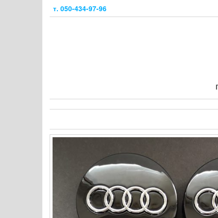
Skip
т. 050-434-97-96
to
the
content