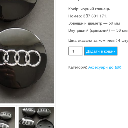
Колір: чорний глянець
Номер: 3B7 601 171.
Зовнішній діаметр — 59 мм
Внутрішній (кріпіжний) — 56 мм
Ціна вказана за комплект: 4 шту
Ковпачки/
Додати в кошик
заглушки
на
Категорія:
Аксесуари до audi
диски
audi
(59/56/7)
4B0601170
(чорні)
кількість