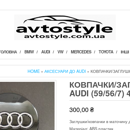
ГОЛОВНА
BMW
AUDI
VW
MERCEDES
TOYOTA
ІНШІ
HOME
»
АКСЕСУАРИ ДО AUDI
» КОВПАЧКИ/ЗАГЛУШКИ
КОВПАЧКИ/ЗА
AUDI (59/56/7)
300,00
₴
Заглушки/ковпачки в маточину д
Матеріал: ABS пластик.