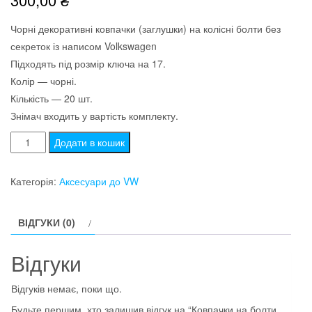
Чорні декоративні ковпачки (заглушки) на колісні болти без
секреток із написом Volkswagen
Підходять під розмір ключа на 17.
Колір — чорні.
Кількість — 20 шт.
Знімач входить у вартість комплекту.
Ковпачки
Додати в кошик
на
болти
Категорія:
Аксесуари до VW
"17"
(заглушки
ВІДГУКИ (0)
болтів)
Volkswagen
Відгуки
VW
кількість
Відгуків немає, поки що.
Будьте першим, хто залишив відгук на “Ковпачки на болти