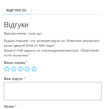
x1
ВІДГУКИ (0)
e84
чорні
Відгуки
кількість
Відгуків немає, поки що.
Будьте першим, хто залишив відгук на “Комплект внутрішніх
ручок дверей bmw x1 e84 чорні”
Ваша e-mail адреса не оприлюднюватиметься.
Обов’язкові
поля позначені
*
Ваша оцінка
*
Ваш відгук
*
Назва
*