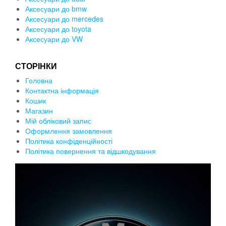
Аксесуари до bmw
Аксесуари до mercedes
Аксесуари до toyota
Аксесуари до VW
СТОРІНКИ
Головна
Контактна інформація
Кошик
Магазин
Мій обліковий запис
Оформлення замовлення
Політика конфіденційності
Політика повернення та відшкодування