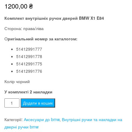
1200,00
₴
Комплект внутрішніх ручок дверей BMW X1 E84
Сторона: права/ліва
О
ригінальний номер за каталогом:
51412991777
51412991778
51412991775
51412991776
Колір чорний
У комплекті 2 накладки
Комплект
Додати в кошик
внутрішніх
ручок
Категорії:
Аксесуари до bmw
,
Внутрішні ручки та накладки на
дверей
дверні ручки bmw
bmw