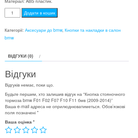
Матеріал: ABS пластик.
Кнопка
Додати в кошик
стояночного
тормоза
Категорії:
Аксесуари до bmw
,
Кнопки та накладки в салон
bmw
bmw
F01
F02
ВІДГУКИ (0)
F07
F10
Відгуки
F11
бмв
Відгуків немає, поки що.
(2009-
Будьте першим, хто залишив відгук на “Кнопка стояночного
2014)
тормоза bmw F01 F02 F07 F10 F11 бмв (2009-2014)”
кількість
Ваша e-mail адреса не оприлюднюватиметься.
Обов’язкові
поля позначені
*
Ваша оцінка
*