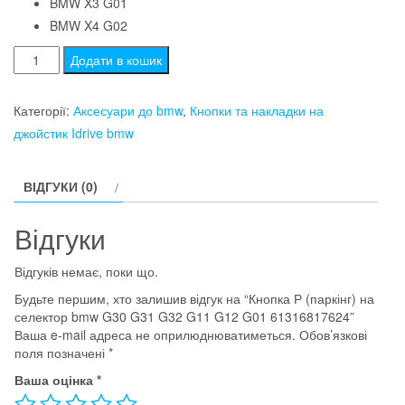
BMW X3 G01
BMW X4 G02
Кнопка
Додати в кошик
Р
(паркінг)
Категорії:
Аксесуари до bmw
,
Кнопки та накладки на
на
джойстик Idrive bmw
селектор
bmw
ВІДГУКИ (0)
G30
G31
Відгуки
G32
G11
Відгуків немає, поки що.
G12
Будьте першим, хто залишив відгук на “Кнопка Р (паркінг) на
G01
селектор bmw G30 G31 G32 G11 G12 G01 61316817624”
61316817624
Ваша e-mail адреса не оприлюднюватиметься.
Обов’язкові
кількість
поля позначені
*
Ваша оцінка
*