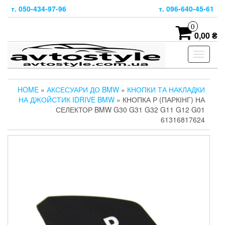
Skip
т. 050-434-97-96
т. 096-640-45-61
to
the
0
content
0,00 ₴
Toggle
navigati
HOME
»
АКСЕСУАРИ ДО BMW
»
КНОПКИ ТА НАКЛАДКИ
НА ДЖОЙСТИК IDRIVE BMW
» КНОПКА Р (ПАРКІНГ) НА
СЕЛЕКТОР BMW G30 G31 G32 G11 G12 G01
61316817624