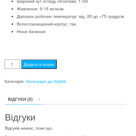
Широкий кут огляду об'єктива: 170o
Живлення: 9-16 вольтів
Діапазон робочих температур: від -20 до +75 градусів
Вологозахищений корпус: так
Нічне бачення
Камера
Додати в кошик
заднього
огляду
Категорія:
Аксесуари до toyota
Toyota
Land
ВІДГУКИ (0)
Cruiser
100
Відгуки
200
Prado
Відгуків немає, поки що.
120