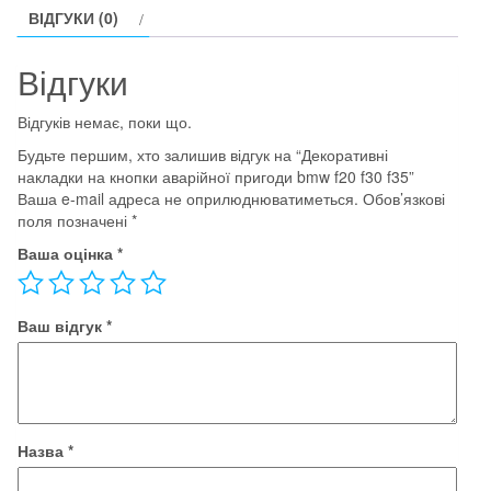
ВІДГУКИ (0)
bmw
f20
Відгуки
f30
f35
Відгуків немає, поки що.
кількість
Будьте першим, хто залишив відгук на “Декоративні
накладки на кнопки аварійної пригоди bmw f20 f30 f35”
Ваша e-mail адреса не оприлюднюватиметься.
Обов’язкові
поля позначені
*
Ваша оцінка
*
Ваш відгук
*
Назва
*