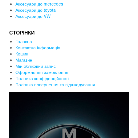
Аксесуари до mercedes
Аксесуари до toyota
Аксесуари до VW
СТОРІНКИ
Головна
Контактна інформація
Кошик
Магазин
Мій обліковий запис
Оформлення замовлення
Політика конфіденційності
Політика повернення та відшкодування