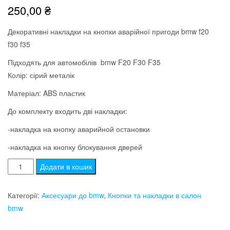
250,00
₴
Декоративні накладки на кнопки аварійної пригоди bmw f20
f30 f35
Підходять для автомобілів bmw F20 F30 F35
Колір: сірий металік
Матеріал: ABS пластик
До комплекту входить дві накладки:
-накладка на кнопку аварийной остановки
-накладка на кнопку блокування дверей
Декоративні
Додати в кошик
накладки
на
Категорії:
Аксесуари до bmw
,
Кнопки та накладки в салон
кнопки
bmw
аварійної
пригоди