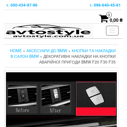
Skip
т. 050-434-97-96
т. 096-640-45-61
to
the
0
content
0,00 ₴
Toggle
navigati
HOME
»
АКСЕСУАРИ ДО BMW
»
КНОПКИ ТА НАКЛАДКИ
В САЛОН BMW
» ДЕКОРАТИВНІ НАКЛАДКИ НА КНОПКИ
АВАРІЙНОЇ ПРИГОДИ BMW F20 F30 F35