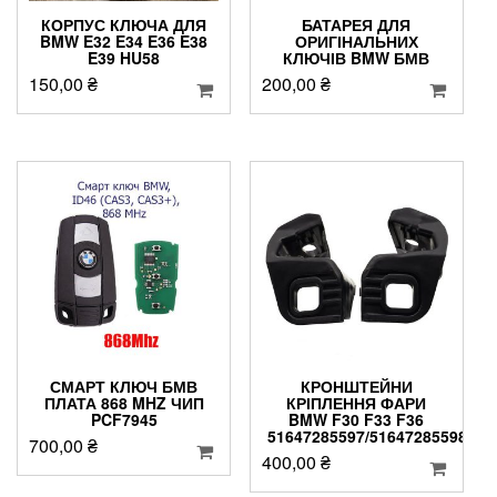
КОРПУС КЛЮЧА ДЛЯ
БАТАРЕЯ ДЛЯ
BMW E32 E34 E36 E38
ОРИГІНАЛЬНИХ
E39 HU58
КЛЮЧІВ BMW БМВ
150,00
₴
200,00
₴
СМАРТ КЛЮЧ БМВ
КРОНШТЕЙНИ
ПЛАТА 868 MHZ ЧИП
КРІПЛЕННЯ ФАРИ
PCF7945
BMW F30 F33 F36
51647285597/51647285598
700,00
₴
400,00
₴