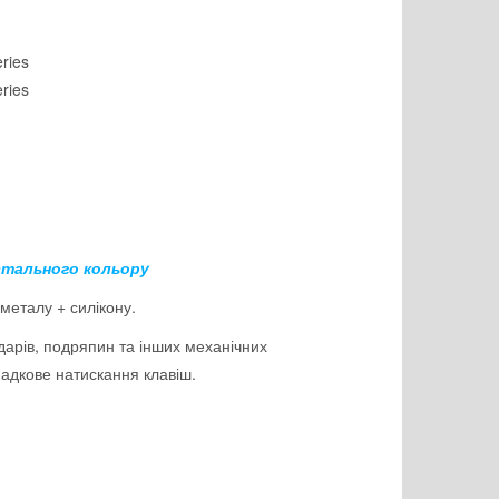
ries
ries
тального кольору
 металу + силікону.
дарів, подряпин та інших механічних
адкове натискання клавіш.