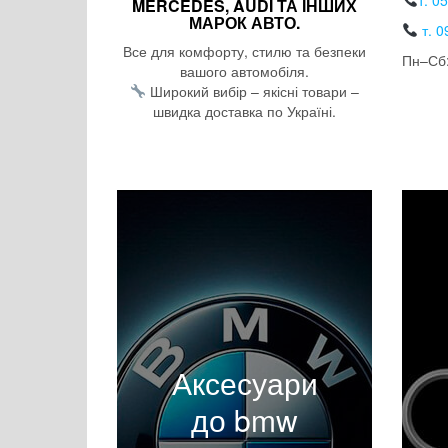
т. 0
MERCEDES, AUDI ТА ІНШИХ
МАРОК АВТО.
т. 0
Все для комфорту, стилю та безпеки
Пн–Сб:
вашого автомобіля.
Широкий вибір – якісні товари –
швидка доставка по Україні.
Аксесуари
до bmw