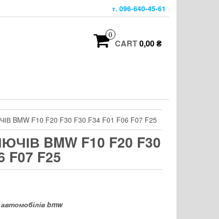
т. 096-640-45-61
0
CART
0,00 ₴
ІВ BMW F10 F20 F30 F30 F34 F01 F06 F07 F25
ЮЧІВ BMW F10 F20 F30
6 F07 F25
я автомобілів bmw