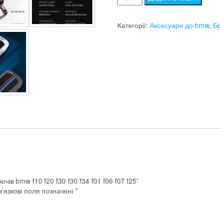
для
ключів
Категорії:
Аксесуари до bmw
,
Б
bmw
f10
f20
f30
f30
f34
f01
f06
f07
f25
кількість
ів bmw f10 f20 f30 f30 f34 f01 f06 f07 f25”
’язкові поля позначені
*