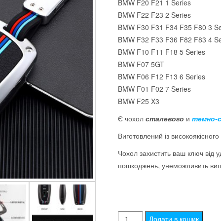
BMW F20 F21 1 Series
BMW F22 F23 2 Series
BMW F30 F31 F34 F35 F80 3 Se
BMW F32 F33 F36 F82 F83 4 Se
BMW F10 F11 F18 5 Series
BMW F07 5GT
BMW F06 F12 F13 6 Series
BMW F01 F02 7 Series
BMW F25 X3
Є чохол
сталевого
и
темно-с
Виготовлений із високоякісного
Чохол захистить ваш ключ від у
пошкоджень, унеможливить вип
Чохол
Додати в кошик