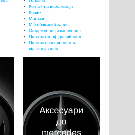
інші
Головна
Контактна інформація
Кошик
Магазин
Мій обліковий запис
Оформлення замовлення
Політика конфіденційності
Політика повернення та
відшкодування
Аксесуари
до
mercedes