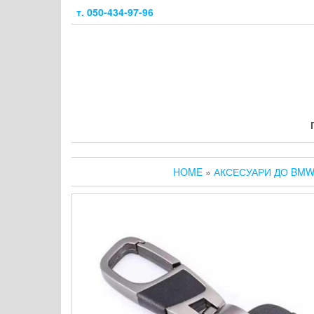
Skip
т. 050-434-97-96
to
the
content
HOME
»
АКСЕСУАРИ ДО BM