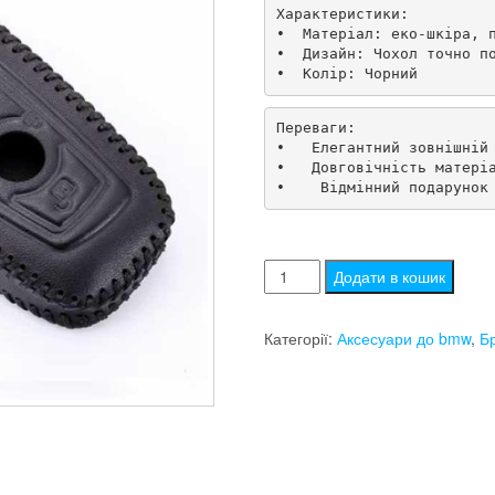
Характеристики:

•  Матеріал: еко-шкіра, п
•  Дизайн: Чохол точно по
•  Колір: Чорний
Переваги:

•   Елегантний зовнішній 
•   Довговічність матеріа
•    Відмінний подарунок
Чохол
Додати в кошик
для
ключів
Категорії:
Аксесуари до bmw
,
Б
bmw
f10
f11
f20
f21
f30