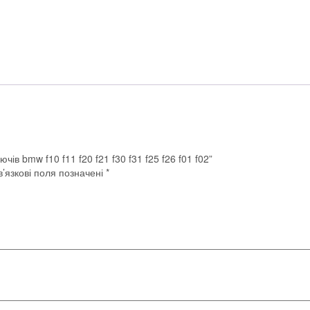
f31
f25
f26
f01
f02
кількість
ів bmw f10 f11 f20 f21 f30 f31 f25 f26 f01 f02”
’язкові поля позначені
*