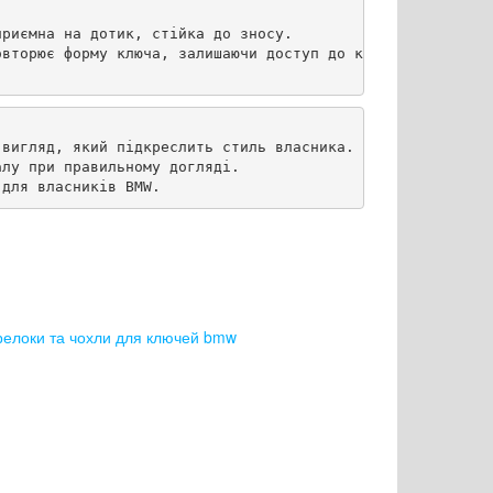
риємна на дотик, стійка до зносу.

вторює форму ключа, залишаючи доступ до кнопок.

вигляд, який підкреслить стиль власника.

лу при правильному догляді.

 для власників BMW.
релоки та чохли для ключей bmw