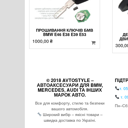
ПРОШИВАННЯ КЛЮЧІВ БМВ
BMW E46 E38 E39 E53
ДЕ
ДВИ
1000,00
₴
300,0
© 2018 AVTOSTYLE –
ПІДТ
АВТОАКСЕСУАРИ ДЛЯ BMW,
т. 0
MERCEDES, AUDI ТА ІНШИХ
МАРОК АВТО.
т. 0
Все для комфорту, стилю та безпеки
Пн–Сб:
вашого автомобіля.
Широкий вибір – якісні товари –
швидка доставка по Україні.