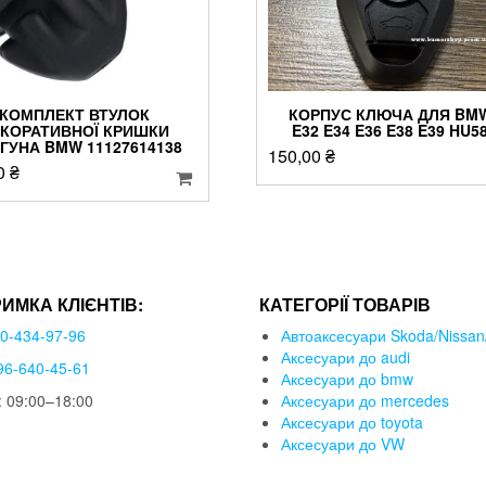
КОМПЛЕКТ ВТУЛОК
КОРПУС КЛЮЧА ДЛЯ BM
КОРАТИВНОЇ КРИШКИ
E32 E34 E36 E38 E39 HU5
ГУНА BMW 11127614138
150,00
₴
0
₴
РИМКА КЛІЄНТІВ:
КАТЕГОРІЇ ТОВАРІВ
50-434-97-96
Автоаксесуари Skoda/Nissan/
Аксесуари до audi
96-640-45-61
Аксесуари до bmw
 09:00–18:00
Аксесуари до mercedes
Аксесуари до toyota
Аксесуари до VW