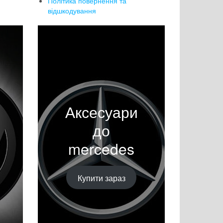
Політика повернення та
відшкодування
Аксесуари
до
mercedes
Купити зараз