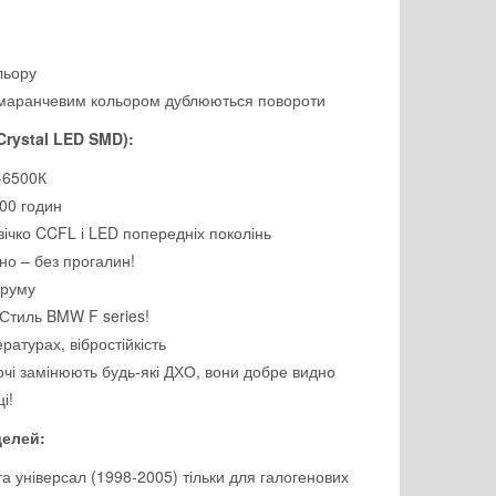
льору
помаранчевим кольором дублюються повороти
Crystal LED SMD):
-6500К
00 годин
вічко CCFL і LED попередніх поколінь
рно – без прогалин!
труму
 Стиль BMW F series!
ратурах, вібростійкість
 очі замінюють будь-які ДХО, вони добре видно
і!
делей:
та універсал (1998-2005) тільки для галогенових