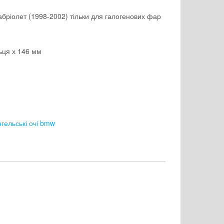
кабріолет (1998-2002) тільки для галогенових фар
льця х 146 мм
гельські очі bmw