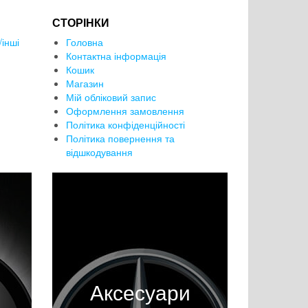
СТОРІНКИ
інші
Головна
Контактна інформація
Кошик
Магазин
Мій обліковий запис
Оформлення замовлення
Політика конфіденційності
Політика повернення та
відшкодування
Аксесуари