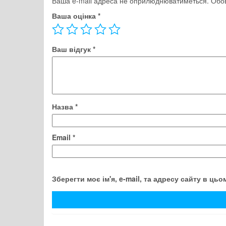
Ваша e-mail адреса не оприлюднюватиметься.
Обов
Ваша оцінка
*
Ваш відгук
*
Назва
*
Email
*
Зберегти моє ім'я, e-mail, та адресу сайту в ць