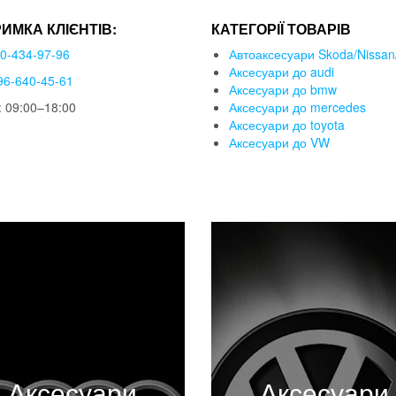
РИМКА КЛІЄНТІВ:
КАТЕГОРІЇ ТОВАРІВ
50-434-97-96
Автоаксесуари Skoda/Nissan/
Аксесуари до audi
96-640-45-61
Аксесуари до bmw
 09:00–18:00
Аксесуари до mercedes
Аксесуари до toyota
Аксесуари до VW
Аксесуари
Аксесуари