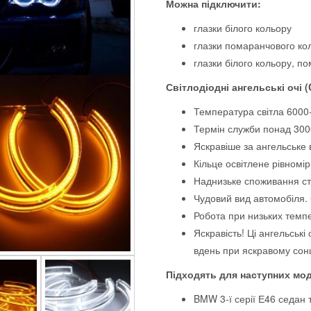
Можна підключити:
глазки білого кольору
глазки помаранчового ко
глазки білого кольору, 
Світлодіодні ангельські очі (
Температура світла 6000
Термін служби понад 300
Яскравіше за ангельське 
Кільце освітлене рівномі
Наднизьке споживання с
Чудовий вид автомобіля.
Робота при низьких темпе
Яскравість! Ці ангельські
вдень при яскравому сонц
Підходять для наступних мо
BMW 3-ї серії Е46 седан 