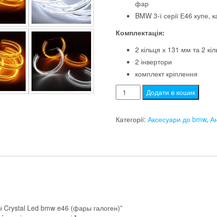
фар
BMW 3-ї серії Е46 купе, 
Комплектація:
2 кільця х 131 мм та 2 кі
2 інвертори
комплект кріплення
Ангельські
Додати в кошик
очі
Crystal
Категорії:
Аксесуари до bmw
,
Ан
Led
bmw
e46
(фары
галоген)
кількість
чі Crystal Led bmw e46 (фары галоген)”